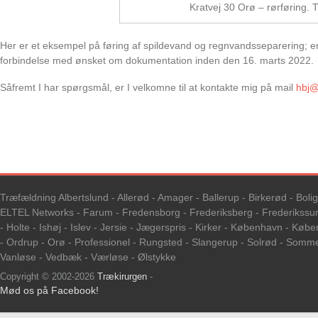
Kratvej 30 Orø – rørføring. Tr
Her er et eksempel på føring af spildevand og regnvandsseparering
forbindelse med ønsket om dokumentation inden den 16. marts 2022.
Såfremt I har spørgsmål, er I velkomne til at kontakte mig på mail
hbj@
Træfældning Albertslund - Allerød - Amager - Ballerup - Birkerød - Boli
ELTEL Networks - Farum - Fredensborg - Frederiksberg - Frederikssund
- Holte - Ishøj - Islev - Jersie - Jægerspris - Kirker - København - K
- Ordrup - Orø - Professionel - Rungsted - Slangerup - Solrød - Somme
Vanløse - Vedbæk - Værløse - Ølstykke
Copyright © 2002-2026
Trækirurgen
-
Mød os på Facebook!