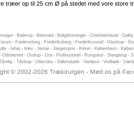
e træer op til 25 cm Ø på stedet med vore store t
Amager - Ballerup - Birkerød - Boligforeninger - Charlottenlund - Dalb
Farum - Fredensborg - Frederiksberg - Frederikssund - Glostrup - Gr
olte - Ishøj - Islev - Jersie - Jægerspris - Kirker - København - Køb
- Odsherred - Ordrup - Orø - Professionel - Rungsted - Slangerup - 
årnby - Tåstrup - Utterslev - Vallensbæk - Vanløse - Vedbæk - Værl
ight © 2002-2026
Trækirurgen
-
Mød os på Fac