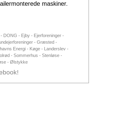
railermonterede maskiner.
y - DONG - Ejby - Ejerforeninger -
undejerforeninger - Græsted -
enhavns Energi - Køge - Landerslev -
Solrød - Sommerhus - Stenløse -
øse - Ølstykke
ebook!